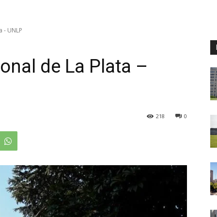
a - UNLP
onal de La Plata –
218
0